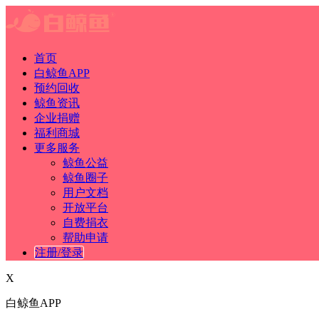
首页
白鲸鱼APP
预约回收
鲸鱼资讯
企业捐赠
福利商城
更多服务
鲸鱼公益
鲸鱼圈子
用户文档
开放平台
自费捐衣
帮助申请
注册/登录
X
白鲸鱼APP