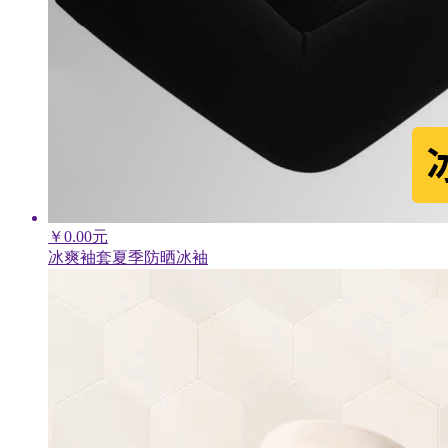
￥
0.00
元
冰爽袖套夏季防晒冰袖