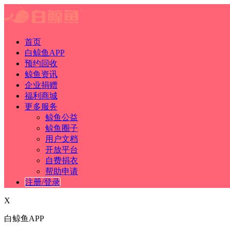
首页
白鲸鱼APP
预约回收
鲸鱼资讯
企业捐赠
福利商城
更多服务
鲸鱼公益
鲸鱼圈子
用户文档
开放平台
自费捐衣
帮助申请
注册/登录
X
白鲸鱼APP